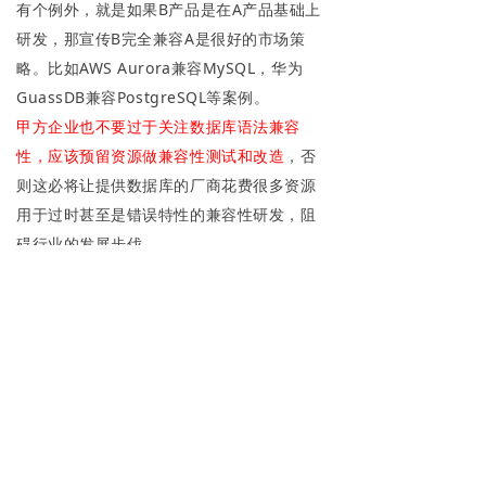
有个例外，就是如果B产品是在A产品基础上
研发，那宣传B完全兼容A是很好的市场策
略。比如AWS Aurora兼容MySQL，华为
GuassDB兼容PostgreSQL等案例。
甲方企业也不要过于关注数据库语法兼容
性，应该预留资源做兼容性测试和改造
，否
则这必将让提供数据库的厂商花费很多资源
用于过时甚至是错误特性的兼容性研发，阻
碍行业的发展步伐。
产品功能
关于我们
什么是 NineData
公司简介
数据库 DevOps
加入我们
数据复制
新闻活动
数据迁移
产品发布